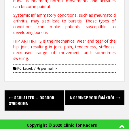
bursa is inflamed, normal movements and activities
can become painful.
Systemic inflammatory conditions, such as rheumatoid
arthritis, may also lead to bursitis. These types of
conditions can make patients susceptible to
developing bursitis
HIP ARTHRITIS is the mechanical wear and tear of the
hip joint resulting in joint pain, tenderness, stiffness,
decreased range of movement and sometimes
swelling.
Kórképek
permalink
P
SCHLATTER – OSGOOD
A GERINCPROBLÉMÁKRÓL
SYNDROMA
o
s
Copyright © 2020 Clinic for Racers