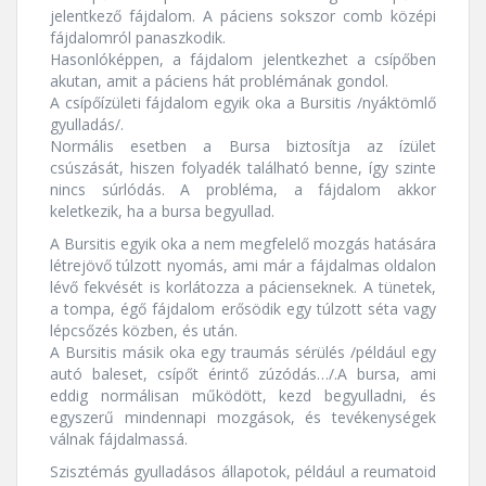
jelentkező fájdalom. A páciens sokszor comb középi
fájdalomról panaszkodik.
Hasonlóképpen, a fájdalom jelentkezhet a csípőben
akutan, amit a páciens hát problémának gondol.
A csípőízületi fájdalom egyik oka a Bursitis /nyáktömlő
gyulladás/.
Normális esetben a Bursa biztosítja az ízület
csúszását, hiszen folyadék található benne, így szinte
nincs súrlódás. A probléma, a fájdalom akkor
keletkezik, ha a bursa begyullad.
A Bursitis egyik oka a nem megfelelő mozgás hatására
létrejövő túlzott nyomás, ami már a fájdalmas oldalon
lévő fekvését is korlátozza a pácienseknek. A tünetek,
a tompa, égő fájdalom erősödik egy túlzott séta vagy
lépcsőzés közben, és után.
A Bursitis másik oka egy traumás sérülés /például egy
autó baleset, csípőt érintő zúzódás…/.A bursa, ami
eddig normálisan működött, kezd begyulladni, és
egyszerű mindennapi mozgások, és tevékenységek
válnak fájdalmassá.
Szisztémás gyulladásos állapotok, például a reumatoid